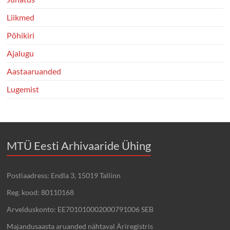
Liikmed
Põhikiri
Ajalugu
Aastaaruanded
Lugemist
MTÜ Eesti Arhivaaride Ühing
Postiaadress: Endla 3, 15019 Tallinn
Reg. kood: 80110168
Arvelduskonto: EE701010002000791006 SEB
Majandusaasta aruanded nähtaval Äriregistris