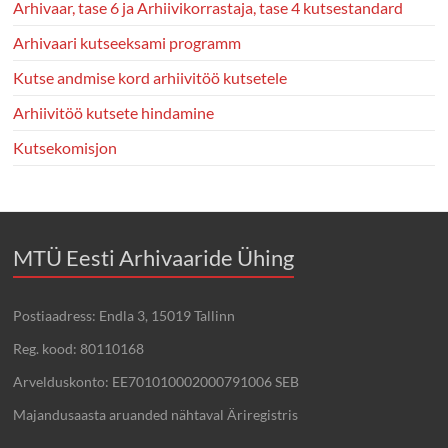
Arhivaar, tase 6 ja Arhiivikorrastaja, tase 4 kutsestandard
Arhivaari kutseeksami programm
Kutse andmise kord arhiivitöö kutsetele
Arhiivitöö kutsete hindamine
Kutsekomisjon
MTÜ Eesti Arhivaaride Ühing
Postiaadress: Endla 3, 15019 Tallinn
Reg. kood: 80110168
Arvelduskonto: EE701010002000791006 SEB
Majandusaasta aruanded nähtaval Äriregistris