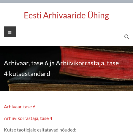
Skip
to
Eesti Arhivaaride Ühing
content
Menu
Arhivaar, tase 6 ja Arhiivikorrastaja, tase
4 kutsestandard
Arhivaar, t
a
s
e 6
Arhii
vikorrastaja, tase 4
Kutse taotlejale esitatavad nõuded: