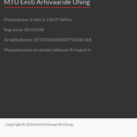
MTÜ Eesti Arhivaaride Ühing
Postiaadress: Endla 3, 15019 Tallinn
Reg. kood: 80110168
Arvelduskonto: EE701010002000791006 SEB
Majandusaasta aruanded nähtaval Äriregistris